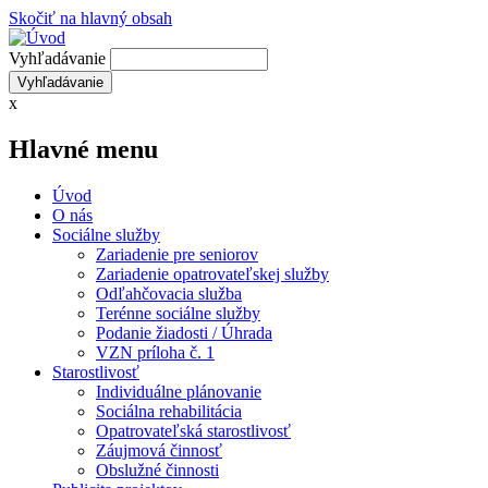
Skočiť na hlavný obsah
Vyhľadávanie
x
Hlavné menu
Úvod
O nás
Sociálne služby
Zariadenie pre seniorov
Zariadenie opatrovateľskej služby
Odľahčovacia služba
Terénne sociálne služby
Podanie žiadosti / Úhrada
VZN príloha č. 1
Starostlivosť
Individuálne plánovanie
Sociálna rehabilitácia
Opatrovateľská starostlivosť
Záujmová činnosť
Obslužné činnosti