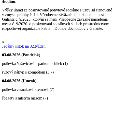
/hodinu
.
Výšky úhrad za poskytované pobytové sociálne služby sú stanovené
v zmysle prílohy č. 1 k Všeobecne záväznému nariadeniu mesta
Galanta č. 9/2023, ktorým sa mení Všeobecne záväzné nariadenia
mesta č. 9/2020 o poskytovaní sociálnych služieb prostredníctvom
rozpočtovej organizácie Patria – Domov dôchodcov v Galante.
x
Jedálny lístok na 32.týždeň
03.08.2026 (Pondelok)
polievka šošovicová s párkom, chlieb (1)
ryžový nákyp s kompótom (3,7)
04.08.2026 (Utorok)
polievka cesnaková krémová (7)
špagety s mletým mäsom (7)