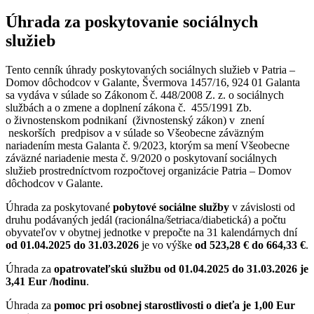
Úhrada za poskytovanie sociálnych
služieb
Tento cenník úhrady poskytovaných sociálnych služieb v Patria –
Domov dôchodcov v Galante, Švermova 1457/16, 924 01 Galanta
sa vydáva v súlade so Zákonom č. 448/2008 Z. z. o sociálnych
službách a o zmene a doplnení zákona č. 455/1991 Zb.
o živnostenskom podnikaní (živnostenský zákon) v znení
neskorších predpisov a v súlade so Všeobecne záväzným
nariadením mesta Galanta č. 9/2023, ktorým sa mení Všeobecne
záväzné nariadenie mesta č. 9/2020 o poskytovaní sociálnych
služieb prostredníctvom rozpočtovej organizácie Patria – Domov
dôchodcov v Galante.
Úhrada za poskytované
pobytové sociálne služby
v závislosti od
druhu podávaných jedál (racionálna/šetriaca/diabetická) a počtu
obyvateľov v obytnej jednotke v prepočte na 31 kalendárnych dní
od 01.04.2025 do 31.03.2026
je vo výške
od 523,28 € do 664,33 €
.
Úhrada za
opatrovateľskú službu od 01.04.2025 do 31.03.2026 je
3,41 Eur /hodinu
.
Úhrada za
pomoc pri osobnej starostlivosti o dieťa je 1,00 Eur