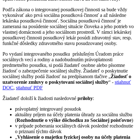
Podľa zákona o integrovanej posudkovej činnosti sa bude vždy
vykonávať ako prvá sociálna posudková činnosť a až následne
lekárska posudková činnosť. Sociálna posudková činnosť je
zameraná na posúdenie sociálnej situácie človeka a jeho potrieb vo
vlastnej domácnosti a jeho sociálnom prostredí. V rámci lekárskej
posudkovej činnosti posudkový lekár posúdi zdravotný stav, resp.
funkčné dôsledky zdravotného stavu posudzovanej osoby.
Po vydaní integrovaného posudku príslušným Úradom práce
sociálnych vecí a rodiny a nadobudnutím právoplatnosti
predmetného posudku, si podá žiadateľ osobne alebo písomne
žiadosť o zabezpečenie sociálnej služby. Žiadateľ o poskytnutie
sociálnej služby podá žiadosť na predpísanom tlačive „
Žiadosť o
uzatvorenie zmluvy o poskytovaní sociálnej služby
“ -
stiahnuť
DOC
,
stiahnuť PDF
Žiadateľ doloží k žiadosti nasledovné
prílohy
:
právoplatný integrovaný posudok
aktuálny príjem na účely platenia úhrady za sociálnu službu
(
Rozhodnutie o výške dôchodku zo Sociálnej poisťovne
)
v prípade poberania sociálnych dávok posledné rozhodnutie
o priznaní týchto dávok
„
Vyhlásenie o majetku fyzickej osoby na účely platenia