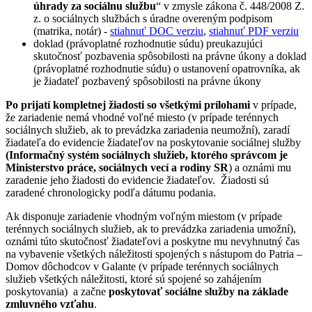
úhrady za sociálnu službu
“ v zmysle zákona č. 448/2008 Z.
z. o sociálnych službách s úradne overeným podpisom
(matrika, notár) -
stiahnuť DOC verziu
,
stiahnuť PDF verziu
doklad (právoplatné rozhodnutie súdu) preukazujúci
skutočnosť pozbavenia spôsobilosti na právne úkony a doklad
(právoplatné rozhodnutie súdu) o ustanovení opatrovníka, ak
je žiadateľ pozbavený spôsobilosti na právne úkony
Po prijatí kompletnej žiadosti so všetkými prílohami
v prípade,
že zariadenie nemá vhodné voľné miesto (v prípade terénnych
sociálnych služieb, ak to prevádzka zariadenia neumožní), zaradí
žiadateľa do evidencie žiadateľov na poskytovanie sociálnej služby
(Informačný systém sociálnych služieb, ktorého správcom je
Ministerstvo práce, sociálnych vecí a rodiny SR
) a oznámi mu
zaradenie jeho žiadosti do evidencie žiadateľov. Žiadosti sú
zaradené chronologicky podľa dátumu podania.
Ak disponuje zariadenie vhodným voľným miestom (v prípade
terénnych sociálnych služieb, ak to prevádzka zariadenia umožní),
oznámi túto skutočnosť žiadateľovi a poskytne mu nevyhnutný čas
na vybavenie všetkých náležitosti spojených s nástupom do Patria –
Domov dôchodcov v Galante (v prípade terénnych sociálnych
služieb všetkých náležitosti, ktoré sú spojené so zahájením
poskytovania) a začne
poskytovať sociálne služby na základe
zmluvného vzťahu
.