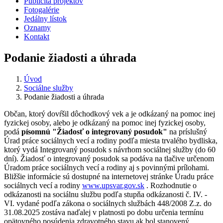
Publicita projektov
Fotogalérie
Jedálny lístok
Oznamy
Kontakt
Podanie žiadosti a úhrada
Úvod
Sociálne služby
Podanie žiadosti a úhrada
Občan, ktorý dovŕšil dôchodkový vek a je odkázaný na pomoc inej
fyzickej osoby, alebo je odkázaný na pomoc inej fyzickej osoby,
podá
písomnú "Žiadosť o integrovaný posudok"
na
príslušný
Úrad práce sociálnych vecí a rodiny podľa miesta trvalého bydliska,
ktorý vydá Integrovaný posudok s návrhom sociálnej služby (do 60
dní). Žiadosť o integrovaný posudok sa podáva na tlačive určenom
Úradom práce sociálnych vecí a rodiny aj s povinnými prílohami.
Bližšie informácie sú dostupné na internetovej stránke Úradu práce
sociálnych vecí a rodiny
www.upsvar.gov.sk
. Rozhodnutie o
odkázanosti na sociálnu službu podľa stupňa odkázanosti č. IV. -
VI. vydané podľa zákona o sociálnych službách 448/2008 Z.z. do
31.08.2025 zostáva naďalej v platnosti po dobu určenia termínu
opätovného posúdenia zdravotného stavu ak bol stanovený.