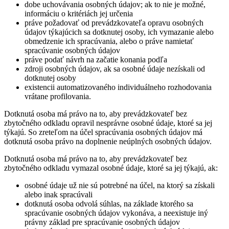
dobe uchovávania osobných údajov; ak to nie je možné,
informáciu o kritériách jej určenia
práve požadovať od prevádzkovateľa opravu osobných
údajov týkajúcich sa dotknutej osoby, ich vymazanie alebo
obmedzenie ich spracúvania, alebo o práve namietať
spracúvanie osobných údajov
práve podať návrh na začatie konania podľa
zdroji osobných údajov, ak sa osobné údaje nezískali od
dotknutej osoby
existencii automatizovaného individuálneho rozhodovania
vrátane profilovania.
Dotknutá osoba má právo na to, aby prevádzkovateľ bez
zbytočného odkladu opravil nesprávne osobné údaje, ktoré sa jej
týkajú. So zreteľom na účel spracúvania osobných údajov má
dotknutá osoba právo na doplnenie neúplných osobných údajov.
Dotknutá osoba má právo na to, aby prevádzkovateľ bez
zbytočného odkladu vymazal osobné údaje, ktoré sa jej týkajú, ak:
osobné údaje už nie sú potrebné na účel, na ktorý sa získali
alebo inak spracúvali
dotknutá osoba odvolá súhlas, na základe ktorého sa
spracúvanie osobných údajov vykonáva, a neexistuje iný
právny základ pre spracúvanie osobných údajov