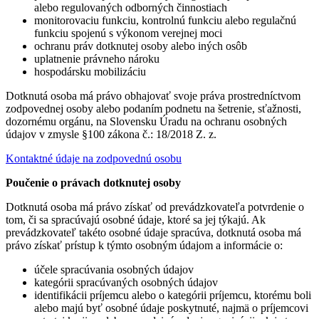
alebo regulovaných odborných činnostiach
monitorovaciu funkciu, kontrolnú funkciu alebo regulačnú
funkciu spojenú s výkonom verejnej moci
ochranu práv dotknutej osoby alebo iných osôb
uplatnenie právneho nároku
hospodársku mobilizáciu
Dotknutá osoba má právo obhajovať svoje práva prostredníctvom
zodpovednej osoby alebo podaním podnetu na šetrenie, sťažnosti,
dozornému orgánu, na Slovensku Úradu na ochranu osobných
údajov v zmysle §100 zákona č.: 18/2018 Z. z.
Kontaktné údaje na zodpovednú osobu
Poučenie o právach dotknutej osoby
Dotknutá osoba má právo získať od prevádzkovateľa potvrdenie o
tom, či sa spracúvajú osobné údaje, ktoré sa jej týkajú. Ak
prevádzkovateľ takéto osobné údaje spracúva, dotknutá osoba má
právo získať prístup k týmto osobným údajom a informácie o:
účele spracúvania osobných údajov
kategórii spracúvaných osobných údajov
identifikácii príjemcu alebo o kategórii príjemcu, ktorému boli
alebo majú byť osobné údaje poskytnuté, najmä o príjemcovi