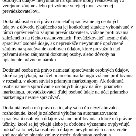
osobných údajov nevyhnutné na splnenie úlohy realizovanej vo
verejnom záujme alebo pri výkone verejnej moci zverenej
prevádzkovateľovi.
Dotknutá osoba má právo namietať spracúvanie jej osobných
údajov z dôvodu týkajúceho sa jej konkrétnej situácie vykonávané v
rámci oprávneného záujmu prevádzkovateľa, vrátane profilovania
založeného na týchto ustanoveniach. Prevádzkovateľ nesmie ďalej
spracúvať osobné údaje, ak nepreukáže nevyhnutné oprávnené
záujmy na spracúvanie osobných údajov, ktoré prevažujú nad
právami alebo záujmami dotknutej osoby, alebo dôvody na
uplatnenie právneho nároku.
Dotknutá osoba má právo namietať spracúvanie osobných údajov,
ktoré sa jej týkajú, na účel priameho marketingu vrátane profilovania
v rozsahu, v akom súvisí s priamym marketingom. Ak dotknutá
osoba namieta spracúvanie osobných údajov na účel priameho
marketingu, prevádzkovateľ ďalej osobné údaje na účel priameho
marketingu nesmie spracúvať.
Dotknutá osoba má právo na to, aby sa na ňu nevzťahovalo
rozhodnutie, ktoré je založené výlučne na automatizovanom
spracúvaní osobných údajov vrátane profilovania a ktoré má právne
účinky, ktoré sa jej týkajú alebo ju obdobne významne ovplyvňujú
pokiaľ sa to netýka osobných údajov nevyhnutných na uzavretie
zmluvy alebo plnenie zmluvy medzi dotknutou osobou a