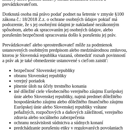
prevádzkovateľom.
Dotknutá osoba má právo podať podnet na šetrenie v zmysle §100
zákona č.: 18/2018 Z.z. o ochrane osobných údajov pokiaľ má
podozrenie, že s jej osobnými údajmi je nakladané nezákonným
spôsobom, alebo ak spracovaním jej osobných údajov, alebo
porušením bezpečnosti spracovania došlo k porušeniu jej práv.
Prevádzkovateľ alebo sprostredkovateľ môže za podmienok
ustanovených osobitným predpisom alebo medzinárodnou zmluvou,
ktorou je Slovenská republika viazaná, obmedziť rozsah povinností
a práv ak je také obmedzenie ustanovené s cieľom zaistiť:
bezpečnosť Slovenskej republiky
obranu Slovenskej republiky
verejný poriadok
plnenie úloh na účely trestného konania
iné dôležité ciele všeobecného verejného záujmu Európskej
únie alebo Slovenskej republiky, najmä predmet dôležitého
hospodárskeho záujmu alebo dôležitého finančného záujmu
Európskej únie alebo Slovenskej republiky vrátane
peňažných, rozpočtových a daňových záležitostí, verejného
zdravia alebo sociálneho zabezpečenia
ochranu nezávislosti súdnictva a súdnych konaní
predchádzanie porušeniu etiky v regulovaných povolaniach