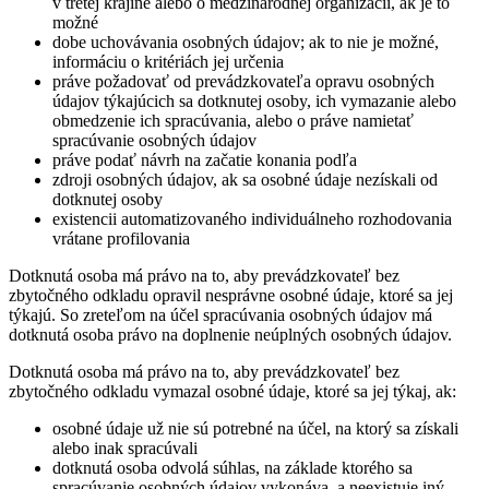
v tretej krajine alebo o medzinárodnej organizácii, ak je to
možné
dobe uchovávania osobných údajov; ak to nie je možné,
informáciu o kritériách jej určenia
práve požadovať od prevádzkovateľa opravu osobných
údajov týkajúcich sa dotknutej osoby, ich vymazanie alebo
obmedzenie ich spracúvania, alebo o práve namietať
spracúvanie osobných údajov
práve podať návrh na začatie konania podľa
zdroji osobných údajov, ak sa osobné údaje nezískali od
dotknutej osoby
existencii automatizovaného individuálneho rozhodovania
vrátane profilovania
Dotknutá osoba má právo na to, aby prevádzkovateľ bez
zbytočného odkladu opravil nesprávne osobné údaje, ktoré sa jej
týkajú. So zreteľom na účel spracúvania osobných údajov má
dotknutá osoba právo na doplnenie neúplných osobných údajov.
Dotknutá osoba má právo na to, aby prevádzkovateľ bez
zbytočného odkladu vymazal osobné údaje, ktoré sa jej týkaj, ak:
osobné údaje už nie sú potrebné na účel, na ktorý sa získali
alebo inak spracúvali
dotknutá osoba odvolá súhlas, na základe ktorého sa
spracúvanie osobných údajov vykonáva, a neexistuje iný