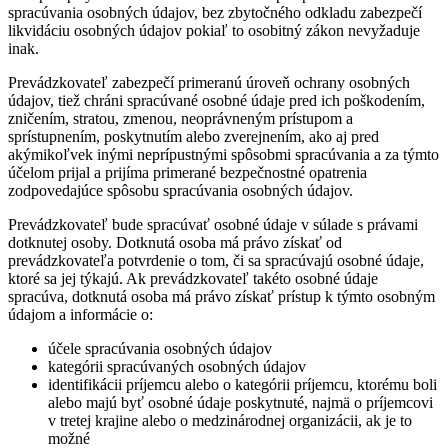
spracúvania osobných údajov, bez zbytočného odkladu zabezpečí
likvidáciu osobných údajov pokiaľ to osobitný zákon nevyžaduje
inak.
Prevádzkovateľ zabezpečí primeranú úroveň ochrany osobných
údajov, tiež chráni spracúvané osobné údaje pred ich poškodením,
zničením, stratou, zmenou, neoprávneným prístupom a
sprístupnením, poskytnutím alebo zverejnením, ako aj pred
akýmikoľvek inými neprípustnými spôsobmi spracúvania a za týmto
účelom prijal a prijíma primerané bezpečnostné opatrenia
zodpovedajúce spôsobu spracúvania osobných údajov.
Prevádzkovateľ bude spracúvať osobné údaje v súlade s právami
dotknutej osoby. Dotknutá osoba má právo získať od
prevádzkovateľa potvrdenie o tom, či sa spracúvajú osobné údaje,
ktoré sa jej týkajú. Ak prevádzkovateľ takéto osobné údaje
spracúva, dotknutá osoba má právo získať prístup k týmto osobným
údajom a informácie o:
účele spracúvania osobných údajov
kategórii spracúvaných osobných údajov
identifikácii príjemcu alebo o kategórii príjemcu, ktorému boli
alebo majú byť osobné údaje poskytnuté, najmä o príjemcovi
v tretej krajine alebo o medzinárodnej organizácii, ak je to
možné