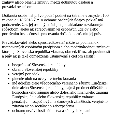
zmluvy alebo plnenie zmluvy medzi dotknutou osobou a
prevádzkovateľom.
Dotknutá osoba má právo podať podnet na šetrenie v zmysle §100
zákona č.: 18/2018 Z.z. o ochrane osobných údajov pokiaľ má
podozrenie, že s jej osobnými údajmi je nakladané nezákonným
spôsobom, alebo ak spracovaním jej osobných údajov alebo
porušením bezpečnosti spracovania došlo k porušeniu jej práv.
Prevádzkovateľ alebo sprostredkovateľ môže za podmienok
ustanovených osobitným predpisom alebo medzinárodnou zmluvou,
ktorou je Slovenská republika viazaná, obmedziť rozsah povinností
a práv ak je také obmedzenie ustanovené s cieľom zaistiť:
bezpečnosť Slovenskej republiky
obranu Slovenskej republiky
verejný poriadok
plnenie úloh na účely trestného konania
iné dôležité ciele všeobecného verejného záujmu Európskej
únie alebo Slovenskej republiky, najmä predmet dôležitého
hospodárskeho záujmu alebo dôležitého finančného záujmu
Európskej únie alebo Slovenskej republiky vrátane
peňažných, rozpočtových a daňových záležitostí, verejného
zdravia alebo sociálneho zabezpečenia
ochranu nezávislosti súdnictva a súdnych konaní