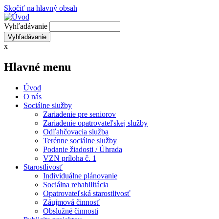
Skočiť na hlavný obsah
Vyhľadávanie
x
Hlavné menu
Úvod
O nás
Sociálne služby
Zariadenie pre seniorov
Zariadenie opatrovateľskej služby
Odľahčovacia služba
Terénne sociálne služby
Podanie žiadosti / Úhrada
VZN príloha č. 1
Starostlivosť
Individuálne plánovanie
Sociálna rehabilitácia
Opatrovateľská starostlivosť
Záujmová činnosť
Obslužné činnosti