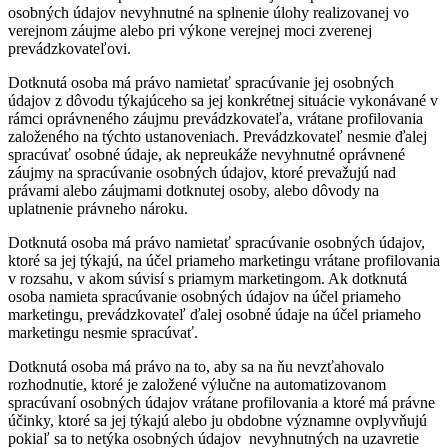
osobných údajov nevyhnutné na splnenie úlohy realizovanej vo
verejnom záujme alebo pri výkone verejnej moci zverenej
prevádzkovateľovi.
Dotknutá osoba má právo namietať spracúvanie jej osobných
údajov z dôvodu týkajúceho sa jej konkrétnej situácie vykonávané v
rámci oprávneného záujmu prevádzkovateľa, vrátane profilovania
založeného na týchto ustanoveniach. Prevádzkovateľ nesmie ďalej
spracúvať osobné údaje, ak nepreukáže nevyhnutné oprávnené
záujmy na spracúvanie osobných údajov, ktoré prevažujú nad
právami alebo záujmami dotknutej osoby, alebo dôvody na
uplatnenie právneho nároku.
Dotknutá osoba má právo namietať spracúvanie osobných údajov,
ktoré sa jej týkajú, na účel priameho marketingu vrátane profilovania
v rozsahu, v akom súvisí s priamym marketingom. Ak dotknutá
osoba namieta spracúvanie osobných údajov na účel priameho
marketingu, prevádzkovateľ ďalej osobné údaje na účel priameho
marketingu nesmie spracúvať.
Dotknutá osoba má právo na to, aby sa na ňu nevzťahovalo
rozhodnutie, ktoré je založené výlučne na automatizovanom
spracúvaní osobných údajov vrátane profilovania a ktoré má právne
účinky, ktoré sa jej týkajú alebo ju obdobne významne ovplyvňujú
pokiaľ sa to netýka osobných údajov nevyhnutných na uzavretie