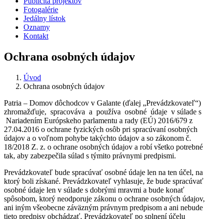
Publicita projektov
Fotogalérie
Jedálny lístok
Oznamy
Kontakt
Ochrana osobných údajov
Úvod
Ochrana osobných údajov
Patria – Domov dôchodcov v Galante (ďalej „Prevádzkovateľ“)
zhromažďuje, spracováva a používa osobné údaje v súlade s
Nariadením Európskeho parlamentu a rady (EÚ) 2016/679 z
27.04.2016 o ochrane fyzických osôb pri spracúvaní osobných
údajov a o voľnom pohybe takýchto údajov a so zákonom č.
18/2018 Z. z. o ochrane osobných údajov a robí všetko potrebné
tak, aby zabezpečila súlad s týmito právnymi predpismi.
Prevádzkovateľ bude spracúvať osobné údaje len na ten účel, na
ktorý boli získané. Prevádzkovateľ vyhlasuje, že bude spracúvať
osobné údaje len v súlade s dobrými mravmi a bude konať
spôsobom, ktorý neodporuje zákonu o ochrane osobných údajov,
ani iným všeobecne záväzným právnym predpisom a ani nebude
tieto predpisy obchádzať. Prevádzkovateľ po splnení účelu